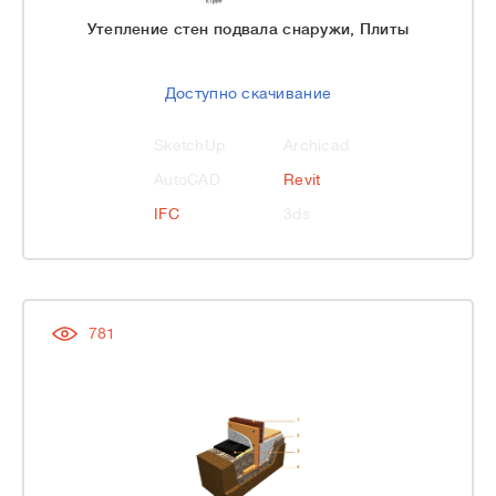
Утепление стен подвала снаружи, Плиты
Доступно скачивание
SketchUp
Archicad
AutoCAD
Revit
IFC
3ds
781