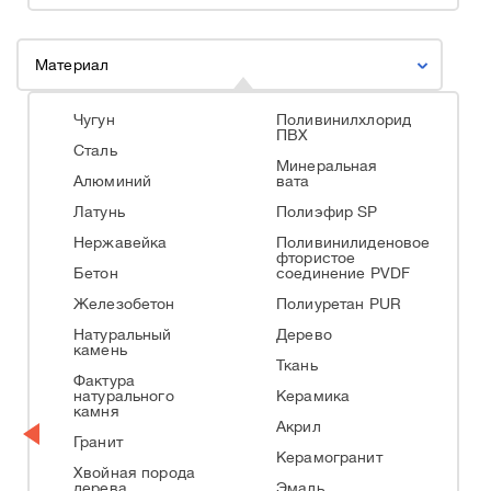
Материал
Чугун
Поливинилхлорид
ПВХ
Сталь
Минеральная
Алюминий
вата
Латунь
Полиэфир SP
Нержавейка
Поливинилиденовое
фтористое
Бетон
соединение PVDF
Железобетон
Полиуретан PUR
Натуральный
Дерево
камень
Ткань
Фактура
натурального
Керамика
камня
Акрил
Гранит
Керамогранит
Хвойная порода
дерева
Эмаль