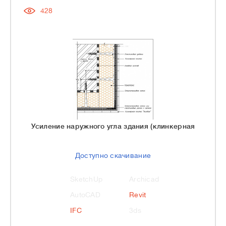
428
Усиление наружного угла здания (клинкерная
Доступно скачивание
SketchUp
Archicad
AutoCAD
Revit
IFC
3ds