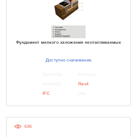
Фундамент мелкого заложения неотапливаемых
Доступно скачивание
SketchUp
Archicad
AutoCAD
Revit
IFC
3ds
636