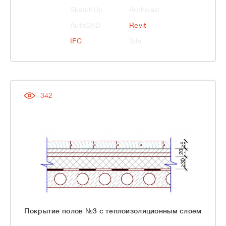
SketchUp
Archicad
AutoCAD
Revit
IFC
3ds
342
Покрытие полов №3 с теплоизоляционным слоем