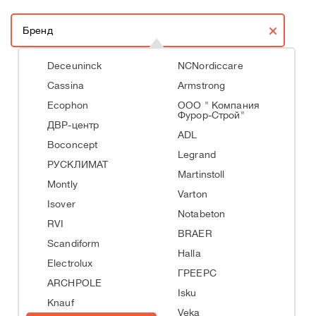
Бренд
Deceuninck
NCNordiccare
Cassina
Armstrong
Ecophon
ООО " Компания
Фурор-Строй"
ДВР-центр
ADL
Boconcept
Legrand
РУСКЛИМАТ
Martinstoll
Montly
Varton
Isover
Notabeton
RVI
BRAER
Scandiform
Halla
Electrolux
ГРЕЕРС
ARCHPOLE
Isku
Knauf
Veka