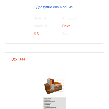
Доступно скачивание
SketchUp
Archicad
AutoCAD
Revit
IFC
3ds
366