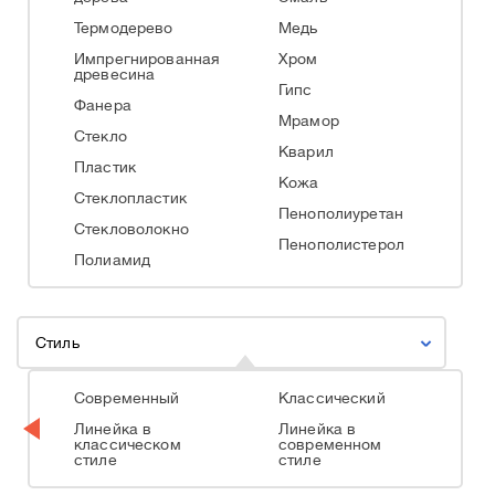
Термодерево
Медь
Импрегнированная
Хром
древесина
Гипс
Фанера
Мрамор
Стекло
Кварил
Пластик
Кожа
Стеклопластик
Пенополиуретан
Стекловолокно
Пенополистерол
Полиамид
Стиль
Современный
Классический
Линейка в
Линейка в
классическом
современном
стиле
стиле