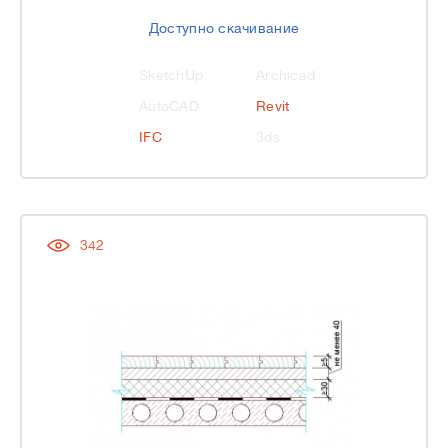
Доступно скачивание
SketchUp
Archicad
AutoCAD
Revit
IFC
3ds
342