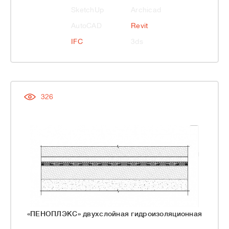
SketchUp
Archicad
AutoCAD
Revit
IFC
3ds
326
«ПЕНОПЛЭКС» двухслойная гидроизоляционная