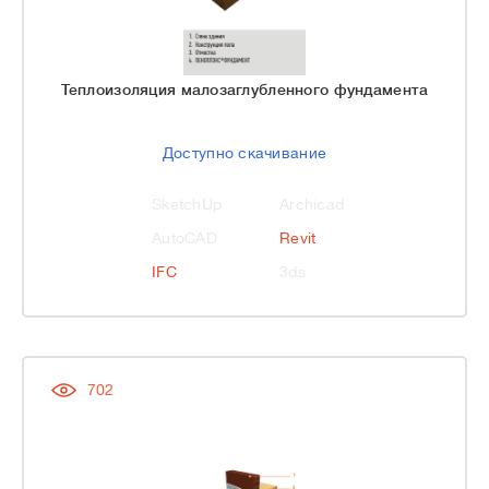
Теплоизоляция малозаглубленного фундамента
Доступно скачивание
SketchUp
Archicad
AutoCAD
Revit
IFC
3ds
702