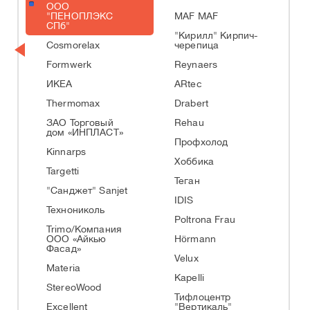
ООО
"ПЕНОПЛЭКС
MAF MAF
СПб"
"Кирилл" Кирпич-
Cosmorelax
черепица
Formwerk
Reynaers
ИКЕА
ARtec
Thermomax
Drabert
ЗАО Торговый
Rehau
дом «ИНПЛАСТ»
Профхолод
Kinnarps
Хоббика
Targetti
Теган
"Санджет" Sanjet
IDIS
Технониколь
Poltrona Frau
Trimo/Компания
ООО «Айкью
Hörmann
Фасад»
Velux
Materia
Kapelli
StereoWood
Тифлоцентр
Excellent
"Вертикаль"