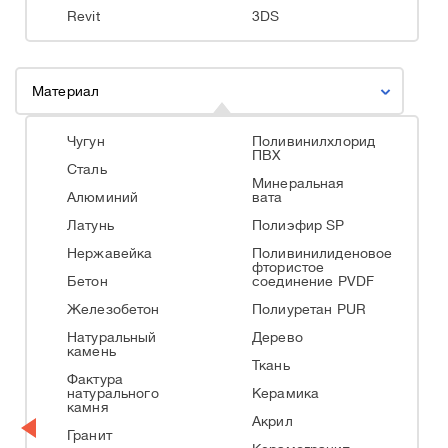
Revit
3DS
Материал
Чугун
Поливинилхлорид
ПВХ
Сталь
Минеральная
Алюминий
вата
Латунь
Полиэфир SP
Нержавейка
Поливинилиденовое
фтористое
Бетон
соединение PVDF
Железобетон
Полиуретан PUR
Натуральный
Дерево
камень
Ткань
Фактура
натурального
Керамика
камня
Акрил
Гранит