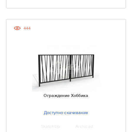
444
Ограждение Хоббика
Доступно скачивание
SketchUp
Archicad