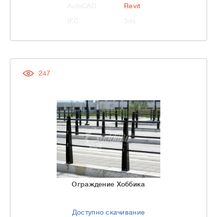
AutoCAD
Revit
IFC
3ds
247
Ограждение Хоббика
Доступно скачивание