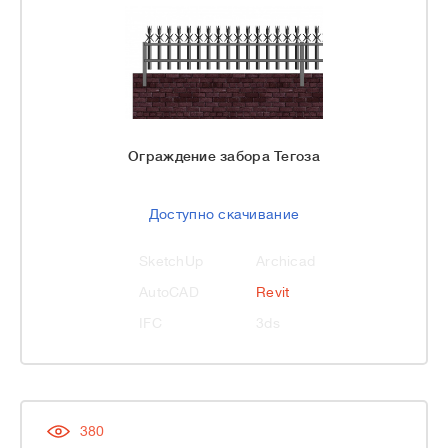
Ограждение забора Тегоза
Доступно скачивание
SketchUp
Archicad
AutoCAD
Revit
IFC
3ds
380