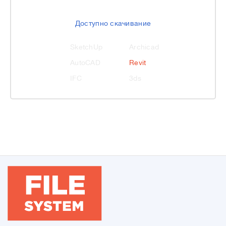
Доступно скачивание
SketchUp
Archicad
AutoCAD
Revit
IFC
3ds