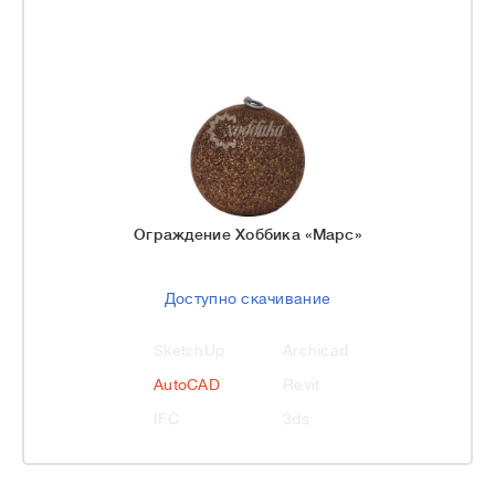
Ограждение Хоббика «Марс»
Доступно скачивание
SketchUp
Archicad
AutoCAD
Revit
IFC
3ds