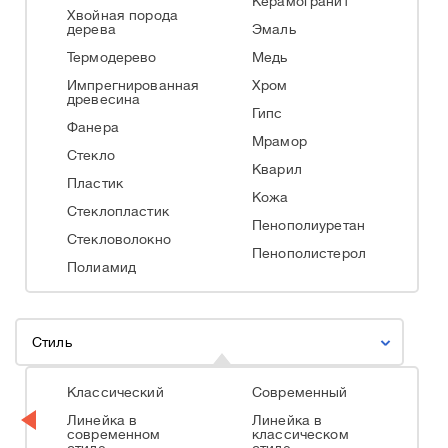
Керамогранит
Хвойная порода
дерева
Эмаль
Термодерево
Медь
Импрегнированная
Хром
древесина
Гипс
Фанера
Мрамор
Стекло
Кварил
Пластик
Кожа
Стеклопластик
Пенополиуретан
Стекловолокно
Пенополистерол
Полиамид
Стиль
Классический
Современный
Линейка в
Линейка в
современном
классическом