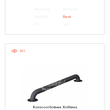
SketchUp
Archicad
AutoCAD
Revit
IFC
3ds
351
Колесоотбойник Хоббика