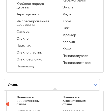
Керамогранит
Хвойная порода
дерева
Эмаль
Термодерево
Медь
Импрегнированная
Хром
древесина
Гипс
Фанера
Мрамор
Стекло
Кварил
Пластик
Кожа
Стеклопластик
Пенополиуретан
Стекловолокно
Пенополистерол
Полиамид
Стиль
Линейка в
Линейка в
современном
классическом
стиле
стиле