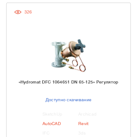
326
«Hydromat DFC 1064651 DN 65-125» Регулятор
Доступно скачивание
SketchUp
Archicad
AutoCAD
Revit
IFC
3ds