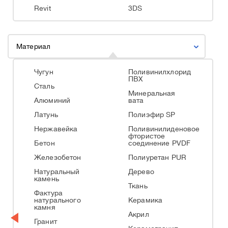
Revit
3DS
Материал
Чугун
Поливинилхлорид
ПВХ
Сталь
Минеральная
Алюминий
вата
Латунь
Полиэфир SP
Нержавейка
Поливинилиденовое
фтористое
Бетон
соединение PVDF
Железобетон
Полиуретан PUR
Натуральный
Дерево
камень
Ткань
Фактура
натурального
Керамика
камня
Акрил
Гранит