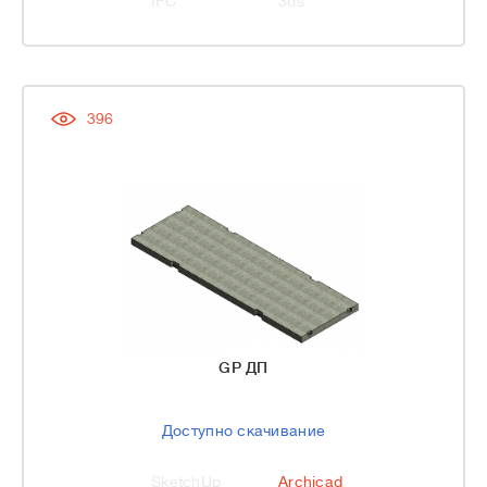
IFC
3ds
396
GP ДП
Доступно скачивание
SketchUp
Archicad