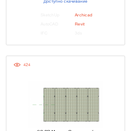
Доступно скачивание
SketchUp
Archicad
AutoCAD
Revit
IFC
3ds
424