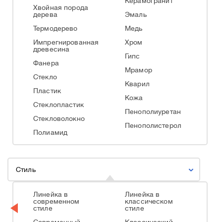
Керамогранит
Хвойная порода
дерева
Эмаль
Термодерево
Медь
Импрегнированная
Хром
древесина
Гипс
Фанера
Мрамор
Стекло
Кварил
Пластик
Кожа
Стеклопластик
Пенополиуретан
Стекловолокно
Пенополистерол
Полиамид
Стиль
Линейка в
Линейка в
современном
классическом
стиле
стиле