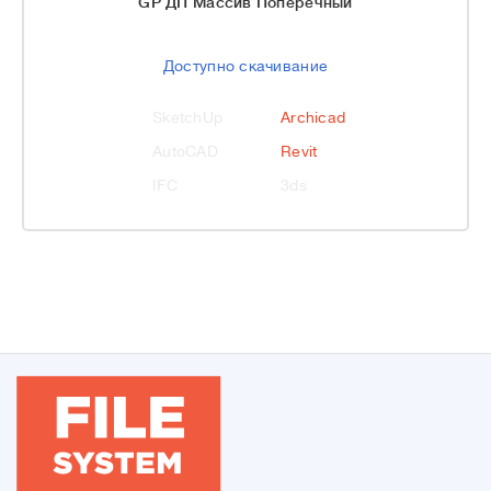
GP ДП Массив Поперечный
Доступно скачивание
SketchUp
Archicad
AutoCAD
Revit
IFC
3ds