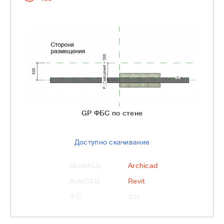
GP ФБС по стене
Доступно скачивание
SketchUp
Archicad
AutoCAD
Revit
IFC
3ds