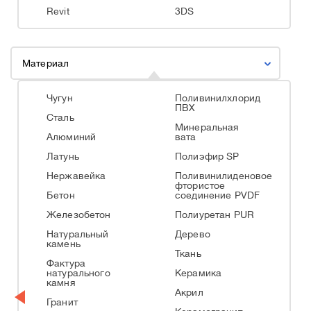
Revit
3DS
Материал
Чугун
Поливинилхлорид
ПВХ
Сталь
Минеральная
Алюминий
вата
Латунь
Полиэфир SP
Нержавейка
Поливинилиденовое
фтористое
Бетон
соединение PVDF
Железобетон
Полиуретан PUR
Натуральный
Дерево
камень
Ткань
Фактура
натурального
Керамика
камня
Акрил
Гранит