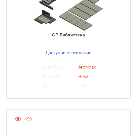
GP Библиотека
Доступно скачивание
SketchUp
Archicad
AutoCAD
Revit
IFC
3ds
450