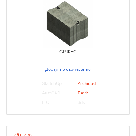
GP ФБС
Доступно скачивание
SketchUp
Archicad
AutoCAD
Revit
IFC
3ds
438