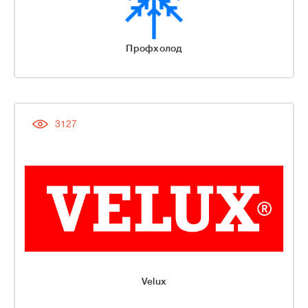
Профхолод
3127
Velux