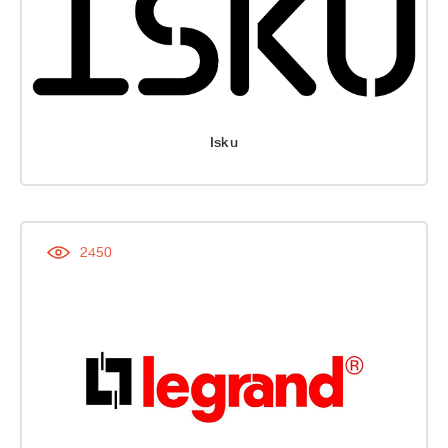
Isku
2450