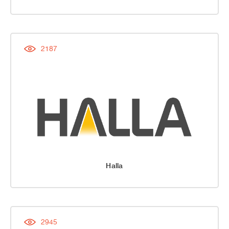
2187
Halla
2945