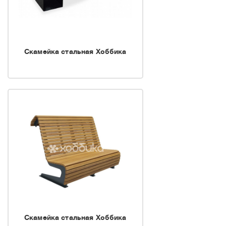
оборудования. В 2014 году
мы ввели в серийное
производство сразу два
Скамейка стальная Хоббика
новых материала, новинку
на российском рынке -
алюминий и композитные
материалы. Теперь мы
предлагаем нашим
партнерам скамейки с
алюминиевыми опорами,
как с деревянными
сиденьем и спинкой, так и
из композитных
материалов.
Скамейка стальная Хоббика