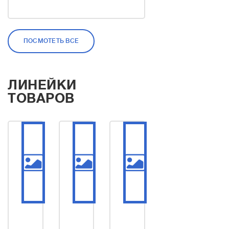
Мы не стоим на месте и
продолжаем расти и
ПОСМОТЕТЬ ВСЕ
развиваться. Так,
например, 2015 год
ознаменовал собой
ЛИНЕЙКИ
открытие собственного
ТОВАРОВ
производства урн из
металла. А в 2016 году мы
открыли столярный цех по
производству мебели и
МАФ из дерева, в том
числе из термодерева.