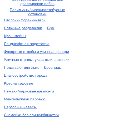
дрессировки собак
форм (МАФ) для
Павильоны/киоски/автобусные
благоустройства городов и
остановки
Столбики/ограничители
парков. Через некоторое
Пляжные раздевалки
Бра
время мы стали не только
Кронштейны
импортировать товары из
Ландшафтная подстветка
Европы, но и производить
Фонарные столбы и уличные фонари
некоторые детали на
Уличные стенды, указатели, вывески
своем, в то время ещё
Подставки для лыж
Дровницы
маленьком производстве.
Благоустройство города
Вплоть до 2008 года мы
Кресла садовые
совмещали импорт
Лежаки/парковые шезлонги
оборудования и
Мангалы/печи барбекю
собственное производство
Перголы и навесы
выполняя заказы по
Скамейки без спинки/банкетки
благоустройству