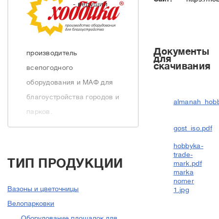
- ведущий
Документы
производитель
для
скачивания
всепогодного
оборудования и МАФ для
благоустройства городов и
almanah_hobb
парков.
gost_iso.pdf
История компании
hobbyka-
trade-
начинается с 2000 года,
ТИП ПРОДУКЦИИ
mark.pdf
когда была создана
marka
nomer
компания-импортер
Вазоны и цветочницы
1.jpg
Европейских товаров и
Велопарковки
малых архитектурных
Оборудование площадок для