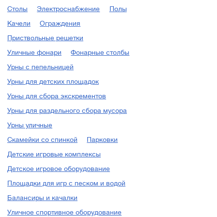
Столы
Электроснабжение
Полы
территорий.
Качели
Ограждения
Приствольные решетки
Уличные фонари
Фонарные столбы
В 2008 году мы полностью
Урны с пепельницей
отказались от импорта и
Урны для детских площадок
направили все ресурсы на
Урны для сбора экскрементов
расширение
Урны для раздельного сбора мусора
производственных
Урны уличные
мощностей, а также на
Скамейки со спинкой
Парковки
создание команды
Детские игровые комплексы
профессионалов в
Детское игровое оборудование
области производства и
Площадки для игр с песком и водой
продажи садово-
Балансиры и качалки
паркового оборудования и
Уличное спортивное оборудование
малых архитектурных