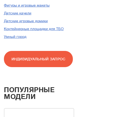
Фигуры и игровые макеты
форм.
Детские качели
Детские игровые домики
Контейнерные площадки для ТБО
Сегодня мы занимаем
Умный город
лидирующие позиции
среди производителей
садово-парковой мебели и
ИНДИВИДУАЛЬНЫЙ ЗАПРОС
оборудования для
благоустройства городов и
парков на территории
России.
ПОПУЛЯРНЫЕ
МОДЕЛИ
На протяжении всего
времени существования