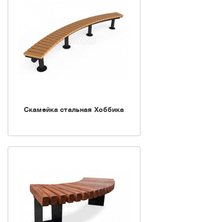
фабрики Хоббика мы
экспериментируем с
материалами,
используемыми в
производстве, внедряем
новые технологии в
производственные
Скамейка стальная Хоббика
процессы, разрабатываем
новые модели продукции с
учетом современных
требований к качеству,
дизайну и безопасности
эксплуатации малых
архитектурных форм и
садово-паркового