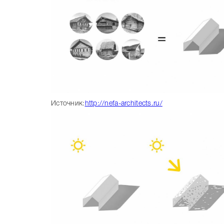
Источник:
http://nefa-architects.ru/