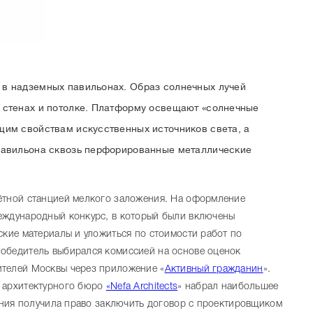
в надземных павильонах. Образ солнечных лучей
 стенах и потолке. Платформу освещают «солнечные
щим свойствам искусственных источников света, а
павильона сквозь перфорированные металлические
ётной станцией мелкого заложения. На оформление
еждународный конкурс, в который были включены
ские материалы и уложиться по стоимости работ по
обедитель выбирался комиссией на основе оценок
ителей Москвы через приложение «
Активный гражданин
».
о архитектурного бюро
«Nefa Architects
» набрал наибольшее
пания получила право заключить договор с проектировщиком