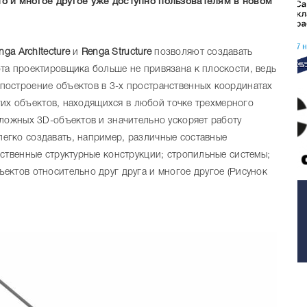
о и многое другое уже доступно пользователям в новом
nga Architecture
и
Renga Structure
позволяют создавать
ота проектировщика больше не привязана к плоскости, ведь
остроение объектов в 3-х пространственных координатах
угих объектов, находящихся в любой точке трехмерного
ложных 3D-объектов и значительно ускоряет работу
егко создавать, например, различные составные
ственные структурные конструкции; стропильные системы;
ктов относительно друг друга и многое другое (Рисунок