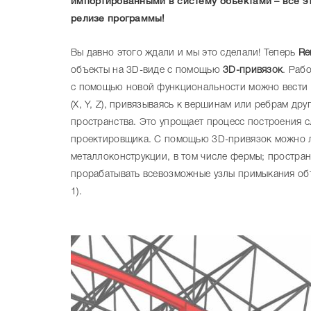
импортированными в систему объектами – все эт
релизе программы!
Вы давно этого ждали и мы это сделали! Теперь
Re
объекты на 3D-виде с помощью
3D-привязок
. Раб
с помощью новой функциональности можно вести п
(X, Y, Z), привязываясь к вершинам или ребрам др
пространства. Это упрощает процесс построения с
проектировщика. С помощью 3D-привязок можно л
металлоконструкции, в том числе фермы; простран
прорабатывать всевозможные узлы примыкания объе
1).