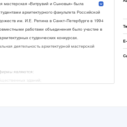
А
ая мастерская «Витрувий и Сыновья» была
студентами архитектурного факультета Российской
ожеств им. И.Е. Репина в Санкт–Петербурге в 1994
Т
совместными работами объединения было участие в
архитектурных студенческих конкурсах.
E
льная деятельность архитектурной мастерской
С
фирмы являются:
общественных зданий;
цепций;