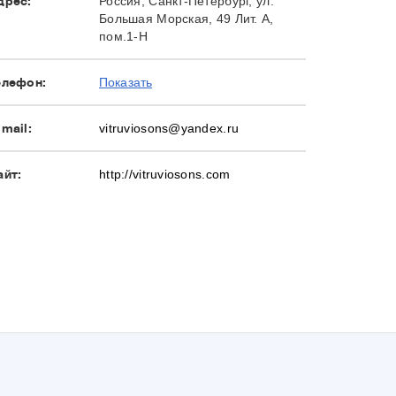
дрес:
Россия, Санкт-Петербург, ул.
Большая Морская, 49 Лит. А,
пом.1-Н
елефон:
Показать
-mail:
vitruviosons@yandex.ru
айт:
http://vitruviosons.com