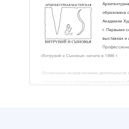
Архитектурн
образована 
Академии Худ
г. Первыми 
выставках и 
Профессиона
«Витрувий и Сыновья» начата в 1996 г.
Основными направлениями деятельности 
- архитектурное проектирование жилых и 
- разработка городских планировочных кон
- проектирование реконструкций зданий;
- проектирование интерьеров,
- генеральное проектирование