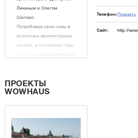
Ликиным и Олегом
Телефон:
Показать
Шапиро.
Попробовав свои силы в
Сайт:
http://wo
различных архитектурных
жанрах, в последние годы
бюро специализируется на
архитектуре
общественных
ПРОЕКТЫ
пространств – от
WOWHAUS
благоустройства
городских парков до
разработки
градостроительных
концепций.