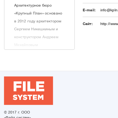
Архитектурное бюро
E-mail:
info@kpln
«Крупный План» основано
в 2012 году архитектором
Сайт:
http://www
Сергеем Никешкиным и
конструктором Андреем
Михайловым
Структура компании
позволяет качественно и
оперативно вести
разработку проектной
документации объектов
любой сложности.
Разносторонние
профессиональные
© 2017 г. ООО
навыки специалистов
«Файл систем»