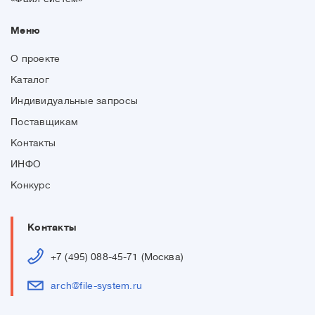
компании обеспечивают
Меню
возможность проведения
всего комплекса
О проекте
проектных работ — от
Каталог
архитектурной концепции
Индивидуальные запросы
до авторского надзора на
Поставщикам
строительстве.В компании
Контакты
используются технологии
ИНФО
информационного
Конкурс
моделирования зданий и
строений BIM. Эти
Контакты
технологии cокращают
+7 (495) 088-45-71 (Москва)
сроки проектирования и
arch@file-system.ru
внесения изменений в
документации. Также